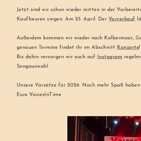
Jetzt sind wir schon wieder mitten in der Vorberei
Kaufbeuren singen. Am 25. April. Der
Vorverkauf
lä
Außerdem kommen wir wieder nach Kolbermoor, Gau
genauen Termine findet ihr im Abschnitt
Konzerte
Bis dahin versorgen wir euch auf
Instagram
regelmä
Songauswahl.
Unsere Vorsätze für 2026: Noch mehr Spaß haben 
Eure VoicesInTime