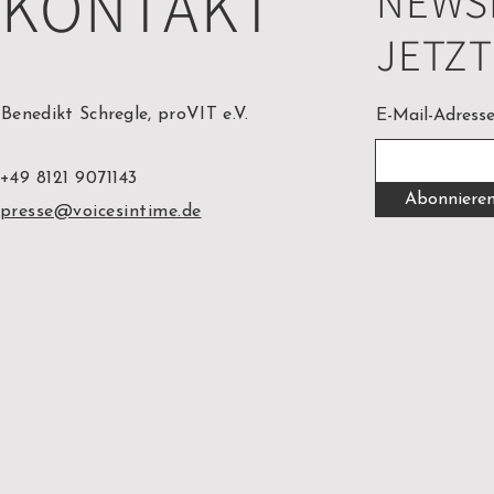
KONTAKT
NEWSL
JETZ
Benedikt Schregle, proVIT e.V.
E-Mail-Adress
+49 8121 9071143
Abonniere
presse@voicesintime.de