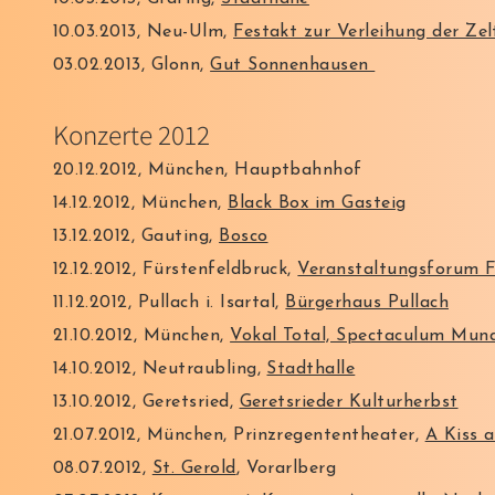
10.03.2013, Neu-Ulm,
Festakt zur Verleihung der Zel
03.02.2013, Glonn,
Gut Sonnenhausen
Konzerte 2012
20.12.2012, München, Hauptbahnhof
14.12.2012, München,
Black Box im Gasteig
13.12.2012, Gauting,
Bosco
12.12.2012, Fürstenfeldbruck,
Veranstaltungsforum F
11.12.2012, Pullach i. Isartal,
Bürgerhaus Pullach
21.10.2012, München,
Vokal Total, Spectaculum Mun
14.10.2012, Neutraubling,
Stadthalle
13.10.2012, Geretsried,
Geretsrieder Kulturherbst
21.07.2012, München, Prinzregententheater,
A Kiss 
08.07.2012,
St. Gerold
, Vorarlberg