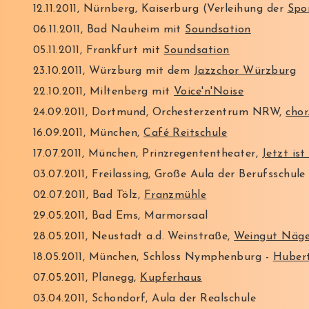
12.11.2011, Nürnberg, Kaiserburg (Verleihung der
Spo
06.11.2011, Bad Nauheim mit
Soundsation
05.11.2011, Frankfurt mit
Soundsation
23.10.2011, Würzburg mit dem
Jazzchor Würzburg
22.10.2011, Miltenberg mit
Voice'n'Noise
24.09.2011, Dortmund, Orchesterzentrum NRW,
chor
16.09.2011, München,
Café Reitschule
17.07.2011, München, Prinzregententheater,
Jetzt is
03.07.2011, Freilassing, Große Aula der Berufsschule
02.07.2011, Bad Tölz,
Franzmühle
29.05.2011, Bad Ems, Marmorsaal
28.05.2011, Neustadt a.d. Weinstraße,
Weingut Näge
18.05.2011, München, Schloss Nymphenburg -
Hubert
07.05.2011, Planegg,
Kupferhaus
03.04.2011, Schondorf, Aula der Realschule