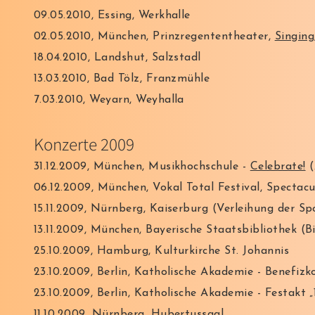
09.05.2010, Essing, Werkhalle
02.05.2010, München, Prinzregententheater,
Singing
18.04.2010, Landshut, Salzstadl
13.03.2010, Bad Tölz, Franzmühle
7.03.2010, Weyarn, Weyhalla
Konzerte 2009
31.12.2009, München, Musikhochschule -
Celebrate!
(
06.12.2009, München, Vokal Total Festival, Specta
15.11.2009, Nürnberg, Kaiserburg (Verleihung der S
13.11.2009, München, Bayerische Staatsbibliothek 
25.10.2009, Hamburg, Kulturkirche St. Johannis
23.10.2009, Berlin, Katholische Akademie - Benefizk
23.10.2009, Berlin, Katholische Akademie - Festakt 
11.10.2009, Nürnberg, Hubertussaal