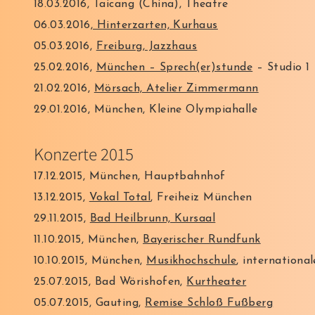
18.03.2016, Taicang (China), Theatre
06.03.2016
, Hinterzarten, Kurhaus
05.03.2016,
Freiburg, Jazzhaus
25.02.2016,
München – Sprech(er)stunde
– Studio 1
21.02.2016,
Mörsach, Atelier Zimmermann
29.01.2016, München, Kleine Olympiahalle
Konzerte 2015
17.12.2015, München, Hauptbahnhof
13.12.2015,
Vokal Total
, Freiheiz München
29.11.2015,
Bad Heilbrunn, Kursaal
11.10.2015, München,
Bayerischer Rundfunk
10.10.2015, München,
Musikhochschule
, internationa
25.07.2015, Bad Wörishofen,
Kurtheater
05.07.2015, Gauting,
Remise Schloß Fußberg